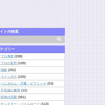
イト内検索
テゴリー
プロ考察
(208)
プロの妄想
(109)
強敵
(262)
コインボス
(150)
パニガルム・万魔・ピラミッド
(53)
不思議の魔塔
(12)
邪神の宮殿
(361)
モンスター・バトルロード
(113)