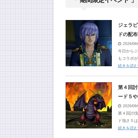
「 期間限定イベント 」
ジェラピ
ドの配布
2026/08
今日からジ
もコラボが
続きを読む
第４回討
ード５や
2026/08
第４回討伐
ド強さ５は
続きを読む