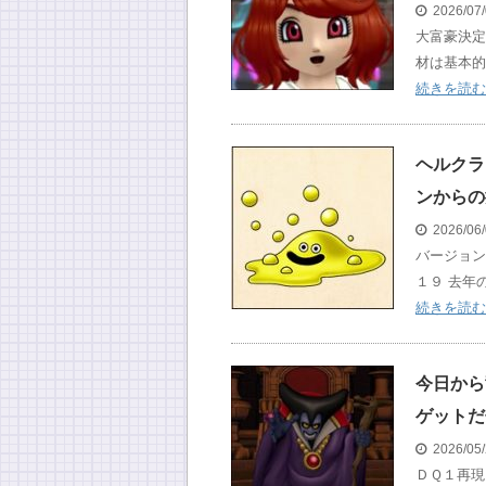
2026/07
大富豪決定
材は基本的
続きを読む
ヘルクラ
ンからの
2026/06
バージョン
１９ 去年
続きを読む
今日から
ゲットだ
2026/05
ＤＱ１再現