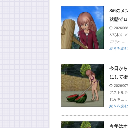
8/6の
状態でロ
2026/08
8/6(木
に行わ …
続きを読む
今日から
にして衝
2026/07
アストルテ
じみキュラ
続きを読む
今年はオ