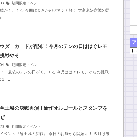
/03
期間限定イベント
戦がく、くる 今回はまさかのゼネシア杯！ 大富豪決定戦の題
に …
ア
ウダーカードが配布！今月のテンの日ははぐレモ
ア
挑戦やぞ
ー
カ
/04
期間限定イベント
イ
７、最後のテンの日がく、くる 今月ははぐレモンからの挑戦
ブ
の１ …
竜王城の決戦再演！新作オルゴールとスタンプを
ぜ
/20
期間限定イベント
イベント『竜王城の決戦』 今日のお昼から開始ィ！ ５月は毎