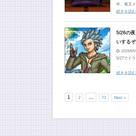
年、竜王イ
続きを読む
5/26
いするぞ
2026/05
5/27でド
…
続きを読む
1
…
2
73
Next »