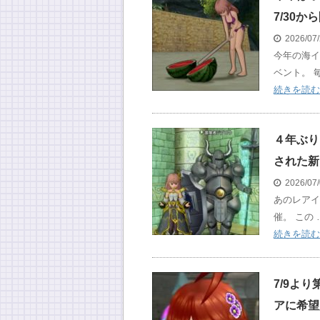
7/30か
2026/07
今年の海イ
ベント。 毎
続きを読む
４年ぶり
された新
2026/07
あのレアイ
催。 この 
続きを読む
7/9よ
アに希望