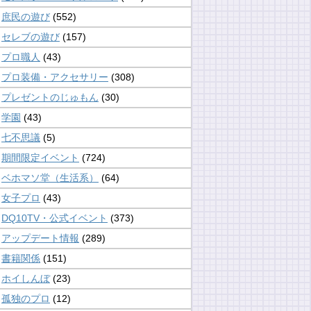
庶民の遊び
(552)
セレブの遊び
(157)
プロ職人
(43)
プロ装備・アクセサリー
(308)
プレゼントのじゅもん
(30)
学園
(43)
七不思議
(5)
期間限定イベント
(724)
ベホマソ堂（生活系）
(64)
女子プロ
(43)
DQ10TV・公式イベント
(373)
アップデート情報
(289)
書籍関係
(151)
ホイしんぼ
(23)
孤独のプロ
(12)