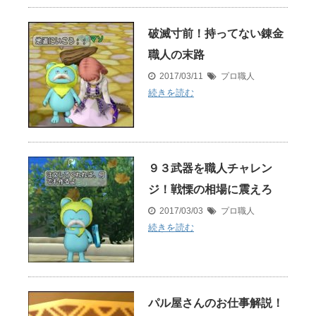
破滅寸前！持ってない錬金
職人の末路
2017/03/11
プロ職人
続きを読む
９３武器を職人チャレン
ジ！戦慄の相場に震えろ
2017/03/03
プロ職人
続きを読む
パル屋さんのお仕事解説！