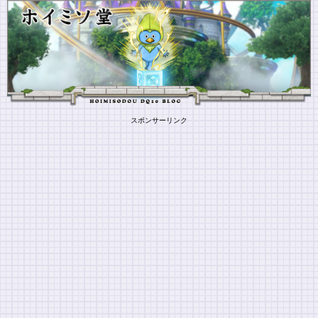
スポンサーリンク