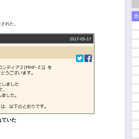
カ
なされた。
れていた