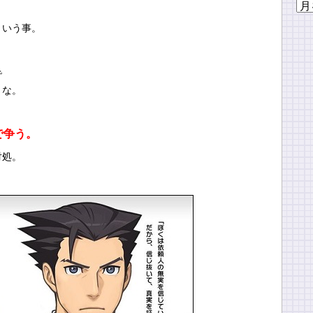
ア
ー
という事。
カ
イ
ブ
で
うな。
で争う。
対処。
。