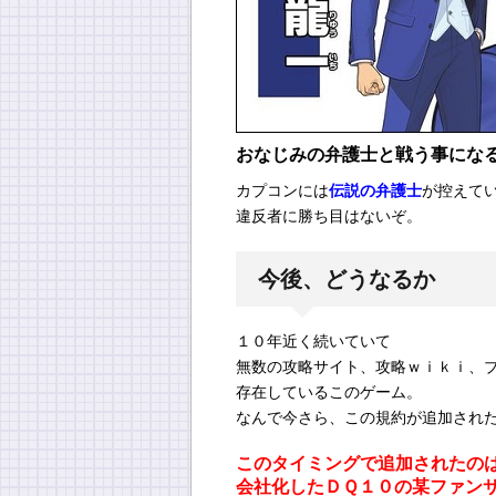
おなじみの弁護士と戦う事にな
カプコンには
伝説の弁護士
が控えて
違反者に勝ち目はないぞ。
今後、どうなるか
１０年近く続いていて
無数の攻略サイト、攻略ｗｉｋｉ、
存在しているこのゲーム。
なんで今さら、この規約が追加され
このタイミングで追加されたの
会社化したＤＱ１０の某ファン