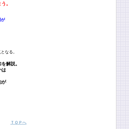
まう。
団が
点となる。
加を解説。
かは
。
約が
ＴＯＰへ