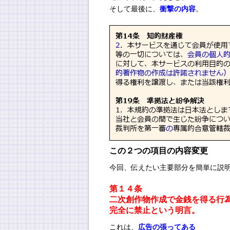
そして最後に、
衝撃の内容
。
この２つの項目の内容変更
今回、伝えたい主要部分を簡単に説
第１４条
二次創作物作成で金銭を得る行
完全に禁止という明言。
これは、
広告の張ってある