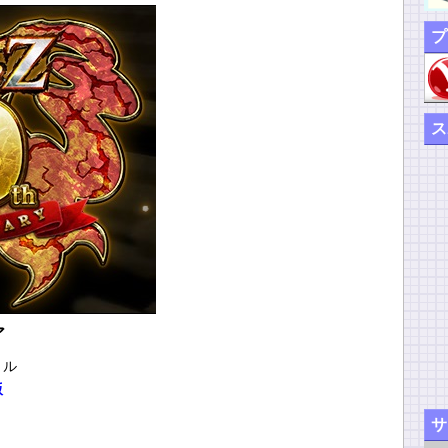
プ
ス
ア
トル
版
サ
。