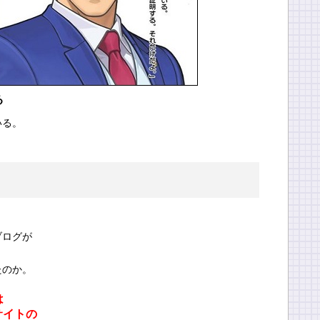
る
いる。
ブログが
たのか。
は
サイトの