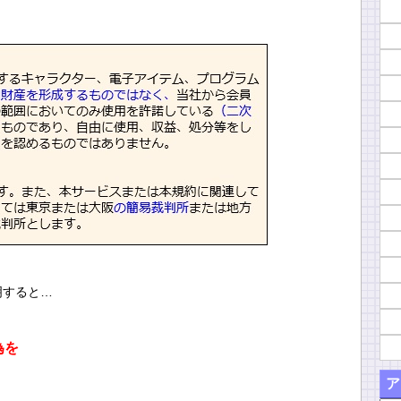
明すると…
為を
ア