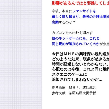
影響があるんではと邪推してし
今後、本当に
ファンサイトを
厳しく取り締まり、最強の弁護士集
出動
するのか？
カプコン社の内外を問わず
他のネットゲームにも、これと
同じ規約が追加されていくのか
が焦
今日はＭＨＦの興味深い規約追
どのような効果、現象が起きる
時間が経過しないとわからない
心配なのは今後、これと同じ規
スクエニのゲームに
追加されてしまわないかだ…
参考画像 ＭＨＦ、逆転裁判
参考文献 某匿名巨大掲示板