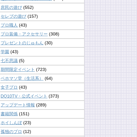
庶民の遊び
(552)
セレブの遊び
(157)
プロ職人
(43)
プロ装備・アクセサリー
(308)
プレゼントのじゅもん
(30)
学園
(43)
七不思議
(5)
期間限定イベント
(723)
ベホマソ堂（生活系）
(64)
女子プロ
(43)
DQ10TV・公式イベント
(373)
アップデート情報
(289)
書籍関係
(151)
ホイしんぼ
(23)
孤独のプロ
(12)