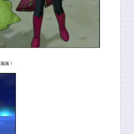
！
に陥落！