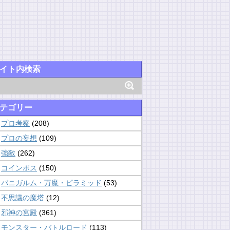
イト内検索
テゴリー
プロ考察
(208)
プロの妄想
(109)
強敵
(262)
コインボス
(150)
パニガルム・万魔・ピラミッド
(53)
不思議の魔塔
(12)
邪神の宮殿
(361)
モンスター・バトルロード
(113)