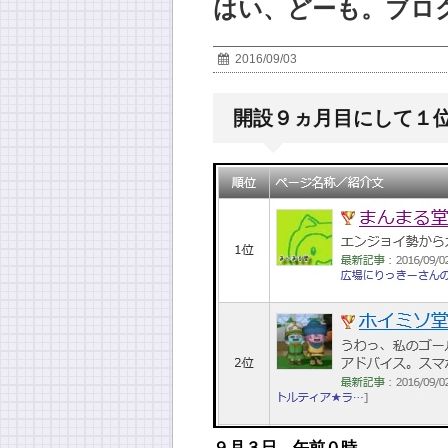
はい、どーも。ブロ
2016/09/03
開設９ヵ月目にして１
９月３日 午前０時