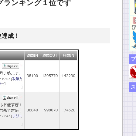
グランキング１位です
位達成！
プ
ス