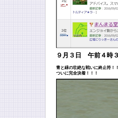
９月３日 午前４時
青と緑の壮絶な戦いに終止符！
ついに完全決着！！！