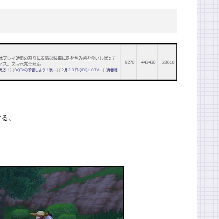
０
する。
。