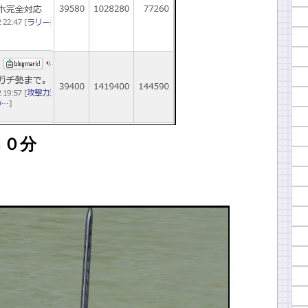
３０分
！