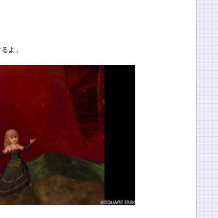
！
けるよ」