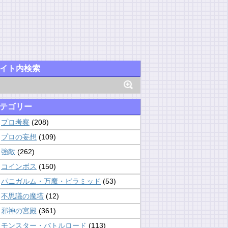
イト内検索
テゴリー
プロ考察
(208)
プロの妄想
(109)
強敵
(262)
コインボス
(150)
パニガルム・万魔・ピラミッド
(53)
不思議の魔塔
(12)
邪神の宮殿
(361)
モンスター・バトルロード
(113)