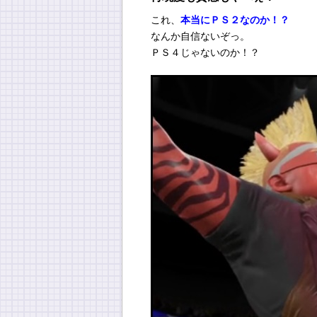
これ、
本当にＰＳ２なのか！？
なんか自信ないぞっ。
ＰＳ４じゃないのか！？