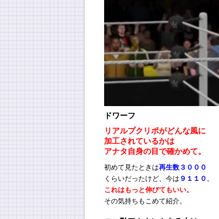
ドワーフ
リアルプクリポがどんな風に
加工されているかは
アナタ自身の目で確かめて。
初めて見たときは
再生数３０００
くらいだったけど、今は
９１１０
。
これはもっと伸びてもいい。
その気持ちもこめて紹介。