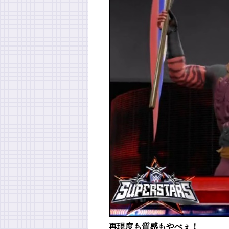
再現度も質感もやべぇ！