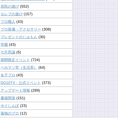
庶民の遊び
(552)
セレブの遊び
(157)
プロ職人
(43)
プロ装備・アクセサリー
(308)
プレゼントのじゅもん
(30)
学園
(43)
七不思議
(5)
期間限定イベント
(724)
ベホマソ堂（生活系）
(64)
女子プロ
(43)
DQ10TV・公式イベント
(373)
アップデート情報
(289)
書籍関係
(151)
ホイしんぼ
(23)
孤独のプロ
(12)