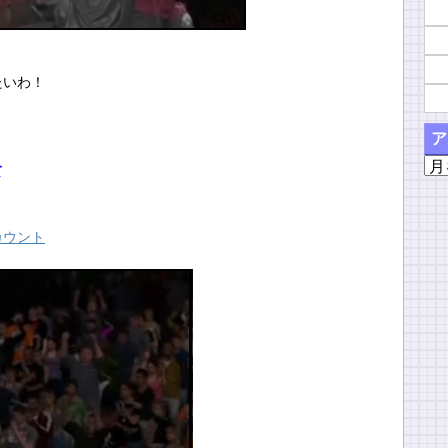
たいわ！
ア
ア
て
ー
カ
イ
カウント
ブ