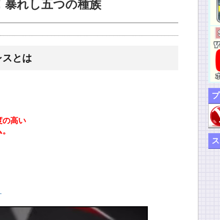
！暴れし五つの種族
レスとは
。
プ
度の高い
ム。
ス
よ