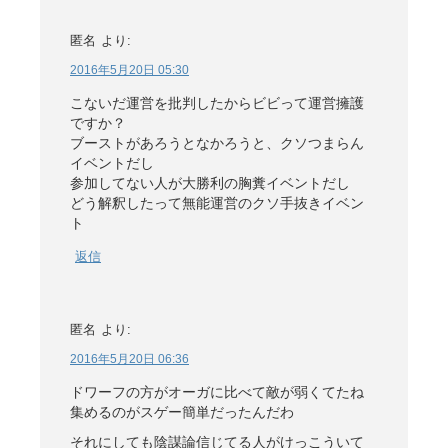
匿名
より:
2016年5月20日 05:30
こないだ運営を批判したからビビって運営擁護
ですか？
ブーストがあろうとなかろうと、クソつまらん
イベントだし
参加してない人が大勝利の胸糞イベントだし
どう解釈したって無能運営のクソ手抜きイベン
ト
返信
匿名
より:
2016年5月20日 06:36
ドワーフの方がオーガに比べて敵が弱くてたね
集めるのがスゲー簡単だったんだわ
それにしても陰謀論信じてる人がけっこういて