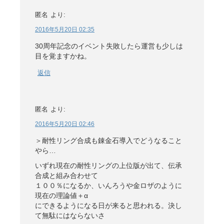
匿名
より:
2016年5月20日 02:35
30周年記念のイベント失敗したら運営も少しは
目を覚ますかね。
返信
匿名
より:
2016年5月20日 02:46
＞耐性リング合成も錬金石導入でどうなること
やら…
いずれ現在の耐性リングの上位版が出て、伝承
合成と組み合わせて
１００％になるか、いんろうや金ロザのように
現在の理論値＋α
にできるようになる日が来ると思われる。決し
て無駄にはならないさ