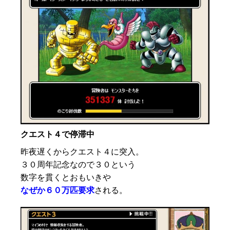
クエスト４で停滞中
昨夜遅くからクエスト４に突入。
３０周年記念なので３０という
数字を貫くとおもいきや
なぜか６０万匹要求
される。