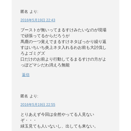
匿名
より:
2016年5月19日 22:43
ブーストが無いってまるすけみたいなのが現場
で頑張ってるからだろうが
馬鹿の一つ覚えでまるすけネタばっかり繰り返
すはいちいち炎上ネタ入れるわお前も大討伐し
ろよゴミグズ
口だけのお前より行動してるまるすけの方がよ
っぽどマシだわ消えろ無能
返信
匿名
より:
2016年5月19日 22:55
とりあえず今回は全然やってる人見ない
ぞ・・・
緑玉見ても人いないし、出しても来ない。