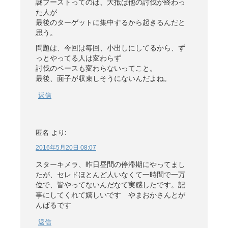
謎ブーストってのは、大抵は他の討伐が終わっ
た人が
最後のターゲットに集中するから起きるんだと
思う。
問題は、今回は毎回、小出しにしてるから、ず
っとやってる人は変わらず
討伐のペースも変わらないってこと。
最後、面子が収束しそうにないんだよね。
返信
匿名
より:
2016年5月20日 08:07
スターキメラ、昨日昼間の停滞期にやってまし
たが、セレドほとんど人いなくて一時間で一万
位で、皆やってないんだなて実感したです。記
事にしてくれて嬉しいです やまおかさんとが
んばるです
返信