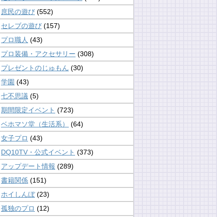
庶民の遊び
(552)
セレブの遊び
(157)
プロ職人
(43)
プロ装備・アクセサリー
(308)
プレゼントのじゅもん
(30)
学園
(43)
七不思議
(5)
期間限定イベント
(723)
ベホマソ堂（生活系）
(64)
女子プロ
(43)
DQ10TV・公式イベント
(373)
アップデート情報
(289)
書籍関係
(151)
ホイしんぼ
(23)
孤独のプロ
(12)