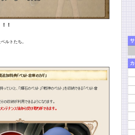
・！！
サ
たベルトたち。
カ