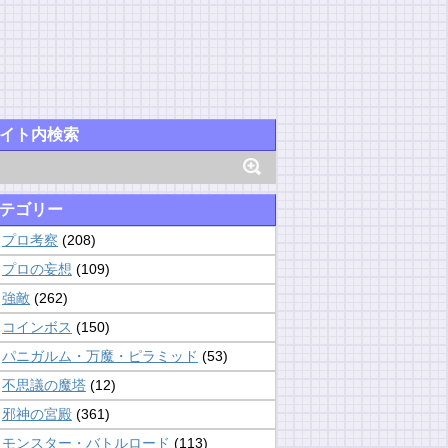
イト内検索
テゴリー
プロ考察
(208)
プロの妄想
(109)
強敵
(262)
コインボス
(150)
パニガルム・万魔・ピラミッド
(53)
不思議の魔塔
(12)
邪神の宮殿
(361)
モンスター・バトルロード
(113)