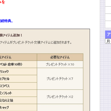
みを
継続特典。
ア
ア
ー
カ
イ
ブ