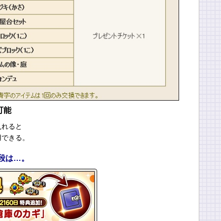
可能
入れると
用できる。
手段は…。