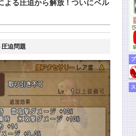
による圧迫から解放！ついにベル
ト圧迫問題
プ
ス