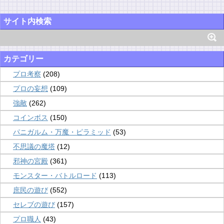
サイト内検索
カテゴリー
プロ考察
(208)
プロの妄想
(109)
強敵
(262)
コインボス
(150)
パニガルム・万魔・ピラミッド
(53)
不思議の魔塔
(12)
邪神の宮殿
(361)
モンスター・バトルロード
(113)
庶民の遊び
(552)
セレブの遊び
(157)
プロ職人
(43)