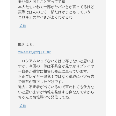
撮り鉄と同じこと言ってて草
本人たちいわく一部がヤバいとか言ってるけど
実際はほんのごく一部だけがまともっていう
コロキチのヤバさがよくわかるわ
返信
匿名
より:
2024年12月22日 15:02
コロシアムやってない方はご存じないと思いま
すが、今回の一件は不具合が見つかりプレイヤ
ー自身が運営に報告し修正に至っています。
不正プレイヤー発覚！ではなく単純にバグ報告
で運営が修正しただけです。
過去に不正者が出ているので言われても仕方な
いと思いますが情報を発信する側なんですから
ちゃんと情報調べて発信してね。
返信