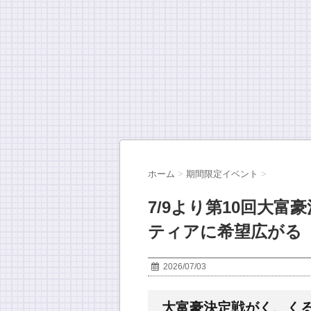
ホーム
>
期間限定イベント
>
7/9より第10回大
ティアに希望広がる
2026/07/03
大富豪決定戦がく、く