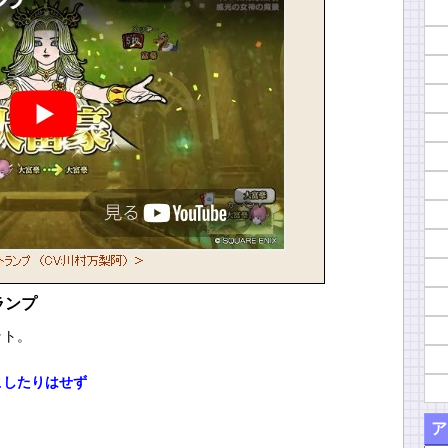
ランプ
ット。
こしたりはせず
ア