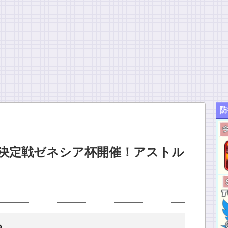
防
富豪決定戦ゼネシア杯開催！アストル
る