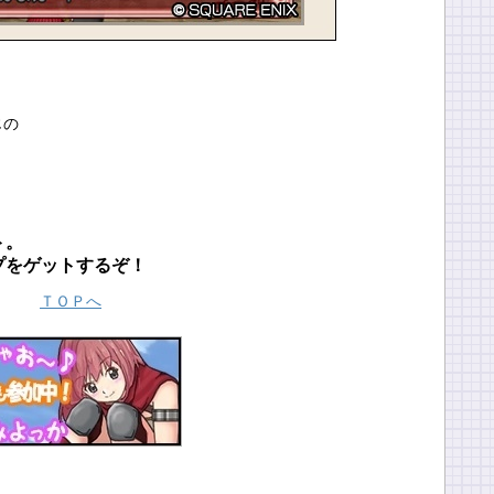
じの
ト。
プをゲットするぞ！
ＴＯＰへ