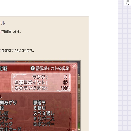
ア
。
ー
カ
イ
ブ