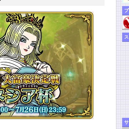
プ
ス
サ