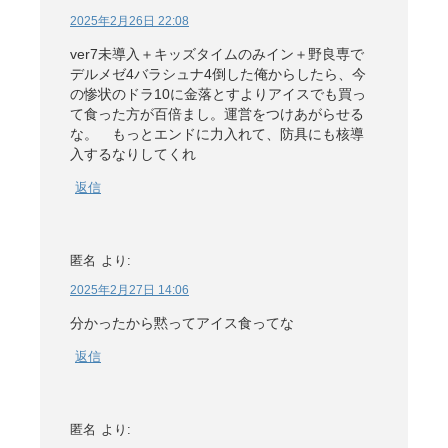
2025年2月26日 22:08
ver7未導入＋キッズタイムのみイン＋野良専で
デルメゼ4バラシュナ4倒した俺からしたら、今
の惨状のドラ10に金落とすよりアイスでも買っ
て食った方が百倍まし。運営をつけあがらせる
な。 もっとエンドに力入れて、防具にも核導
入するなりしてくれ
返信
匿名
より:
2025年2月27日 14:06
分かったから黙ってアイス食ってな
返信
匿名
より: