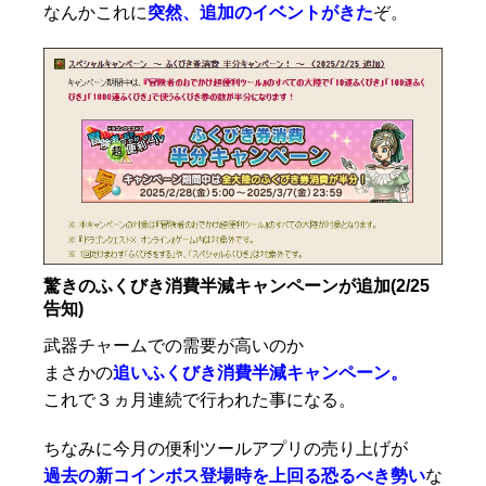
なんかこれに
突然、追加のイベントがきた
ぞ。
驚きのふくびき消費半減キャンペーンが追加(2/25
告知)
武器チャームでの需要が高いのか
まさかの
追いふくびき消費半減キャンペーン。
これで３ヵ月連続で行われた事になる。
ちなみに今月の便利ツールアプリの売り上げが
過去の新コインボス登場時を上回る恐るべき勢い
な