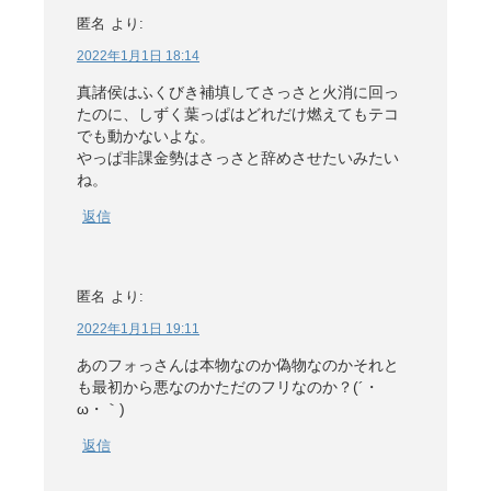
匿名
より:
2022年1月1日 18:14
真諸侯はふくびき補填してさっさと火消に回っ
たのに、しずく葉っぱはどれだけ燃えてもテコ
でも動かないよな。
やっぱ非課金勢はさっさと辞めさせたいみたい
ね。
返信
匿名
より:
2022年1月1日 19:11
あのフォっさんは本物なのか偽物なのかそれと
も最初から悪なのかただのフリなのか？(´・
ω・｀)
返信