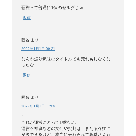
覇権って普通に1位のゼルダじゃ
返信
匿名
より:
2022年1月1日 09:21
なんか煽り気味のタイトルでも荒れもしなくな
ったな
返信
匿名
より:
2022年1月1日 17:09
↑
これが運営にとって1番怖い。
運営不祥事などの文句や批判は、まだ依存症に
変換できるけど、本当に呆れられて興味さえも