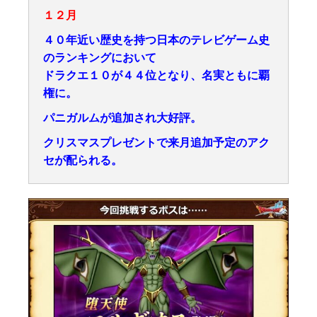
１２月
４０年近い歴史を持つ日本のテレビゲーム史
のランキングにおいて
ドラクエ１０が４４位となり、名実ともに覇
権に。
パニガルムが追加され大好評。
クリスマスプレゼントで来月追加予定のアク
セが配られる。