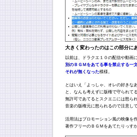
大きく変わったのはこの部分に
以前は、ドラクエ１０の配信や動画
別のＢＧＭをあてる事を禁止する一
それが無くなった
模様。
とはいえ「よっしゃ、オレの好きな
と、なんも考えずに版権で守られて
無許可であてるとスクエニには怒ら
音楽の版権元に怒られるので注意し
活用法はプロモーション風の映像を
著作フリーのＢＧＭをあてたりっす