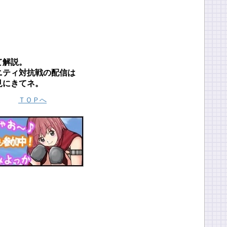
て解説。
ニティ対抗戦の配信は
見にきてネ。
ＴＯＰへ