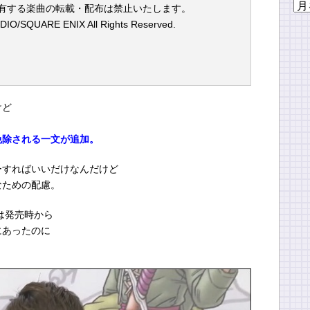
ア
有する楽曲の転載・配布は禁止いたします。
ー
O/SQUARE ENIX All Rights Reserved.
カ
イ
ブ
けど
免除される一文が追加。
ーすればいいだけなんだけど
なための配慮。
は発売時から
にあったのに