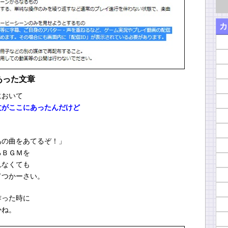
カ
あった文章
において
文がここにあったんだけど
あの曲をあてるぞ！」
るＢＧＭを
れなくても
てつかーさい。
作った時に
かね。