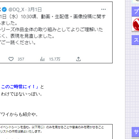
プ
ス
、このご時世にィ！」
と
うわけではないっぽい。
どワイからも紹介や。
サ