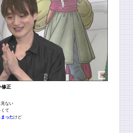
い修正
は見ない
多くて
しまった
けど