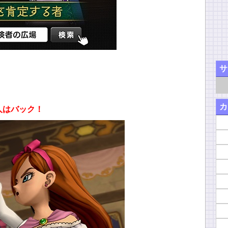
サ
カ
人はバック！