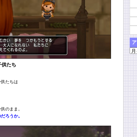
ア
ア
ー
カ
子供たち
イ
ブ
子供たちは
子供のまま。
のだろうか。