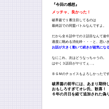
『今回の感想』
メッチャ、良かった！
破界篇で１番注目してるのは
最終話での同盟バトルなんですよ。
だから全６話中での２話目なんて途
適度に眺める消化枠・・・と、思い
お話が大きく動いて続きが超気にな
なにこれ、次はどうなっちゃうの。
はやく３話目がヤりてぇ…。
ＢＧＭのチョイスもよろしかったで
破界篇の前半には、あまり期待
おもしろすぎてオレ氏、歓喜！
６年の月日を経て追加された偽