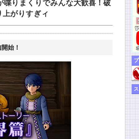
が喋りまくりでみんな大歓喜！破
り上がりすぎィ
信開始！
プ
ス