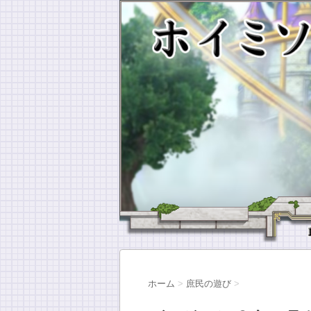
ホーム
>
庶民の遊び
>