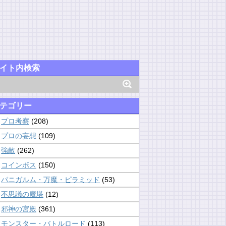
イト内検索
テゴリー
プロ考察
(208)
プロの妄想
(109)
強敵
(262)
コインボス
(150)
パニガルム・万魔・ピラミッド
(53)
不思議の魔塔
(12)
邪神の宮殿
(361)
モンスター・バトルロード
(113)