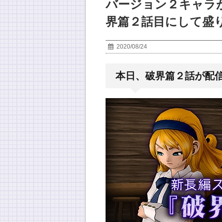
バージョン２キャラ
界篇２話目にして盛
2020/08/24
本日、破界篇２話が配