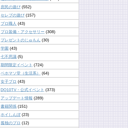
庶民の遊び
(552)
セレブの遊び
(157)
プロ職人
(43)
プロ装備・アクセサリー
(308)
プレゼントのじゅもん
(30)
学園
(43)
七不思議
(5)
期間限定イベント
(724)
ベホマソ堂（生活系）
(64)
女子プロ
(43)
DQ10TV・公式イベント
(373)
アップデート情報
(289)
書籍関係
(151)
ホイしんぼ
(23)
孤独のプロ
(12)