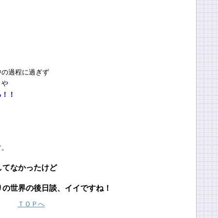
中の過程に過ぎず
きや
る！！
す。
してなかったけど
りの世界の後日談、イイですね！
ＴＯＰへ