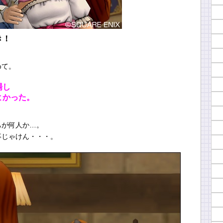
き！
めて。
場し
よかった。
」
ちが何人か…。
事じゃけん・・・。