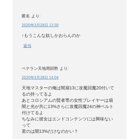
匿名
より:
2020年3月28日 13:30
↑もうこんな奴しかおらんのか
返信
ベテラン天地周回勢
より:
2020年3月28日 14:04
天地マスターの俺は闇扇13に攻魔回魔20付いて
るの持ってるよ
あとコロシアムの賢者専の女性プレイヤーは扇
闇と光が共に13%さらに攻魔回魔24の神ベルト
付けてるよ
ちなみに彼女はエンドコンテンツには興味ない
って
君のは闇13%だけなのかい？