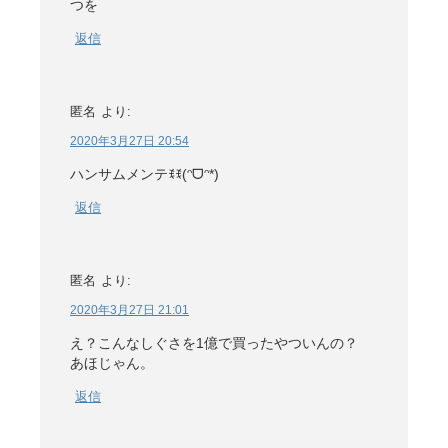
つを
返信
匿名
より:
2020年3月27日 20:54
ハンサムメンテꉂꉂ(ᵔᗜᵔ*)
返信
匿名
より:
2020年3月27日 21:01
え？こんなしぐさを1億で買ったやついんの？
あほじゃん。
返信