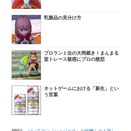
乳製品の見分け方
ブロラン１位の大岡裁き！まんまる
堂トレース疑惑にプロの慈悲
ネットゲームにおける「新生」とい
う言葉
PREV
ついてクン『シュジャク』が報酬！ヨイ越し