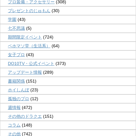
プロ装備・アクセサリー
(308)
プレゼントのじゅもん
(30)
学園
(43)
七不思議
(5)
期間限定イベント
(724)
ベホマソ堂（生活系）
(64)
女子プロ
(43)
DQ10TV・公式イベント
(373)
アップデート情報
(289)
書籍関係
(151)
ホイしんぼ
(23)
孤独のプロ
(12)
週情報
(472)
その他のドラクエ
(151)
コラム
(148)
その他
(742)