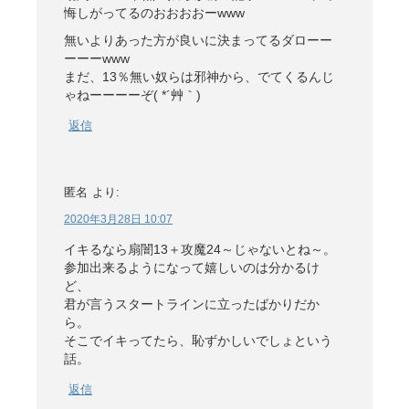
悔しがってるのおおおおーwww
無いよりあった方が良いに決まってるダローー
ーーーwww
まだ、13％無い奴らは邪神から、でてくるんじ
ゃねーーーーぞ( *´艸｀)
返信
匿名
より:
2020年3月28日 10:07
イキるなら扇闇13＋攻魔24～じゃないとね～。
参加出来るようになって嬉しいのは分かるけ
ど、
君が言うスタートラインに立ったばかりだか
ら。
そこでイキってたら、恥ずかしいでしょという
話。
返信