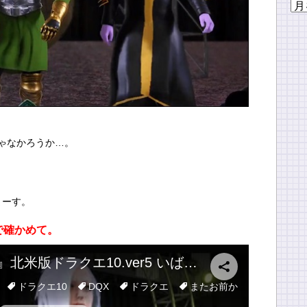
ア
ー
カ
イ
ブ
ゃなかろうか…。
。
まーす。
で確かめて。