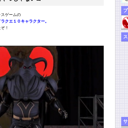
プ
レスゲームの
ドラクエ１０キャラクター。
たぞ！
ス
！
サ