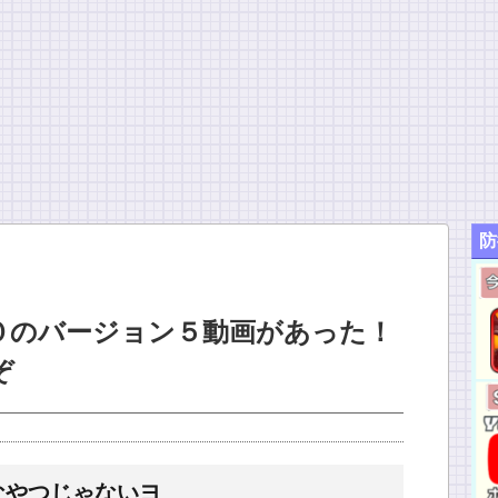
防
０のバージョン５動画があった！
ぞ
なやつじゃないヨ