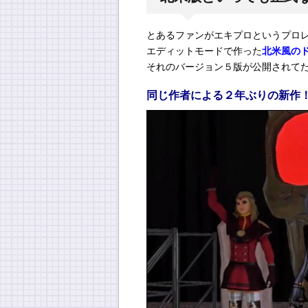
とあるファンがエキプロというプロ
エディットモードで作った
北米風の
それのバージョン５版が公開されて
同じ作者による２年ぶりの新作