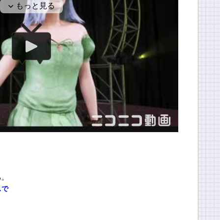
る。
スで