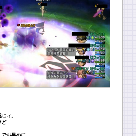
！
感じィ。
けど
んでお早めに。