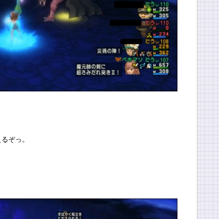
！
えるぞっ。