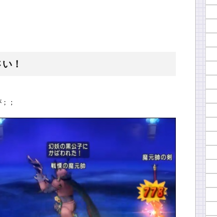
さい！
が；；