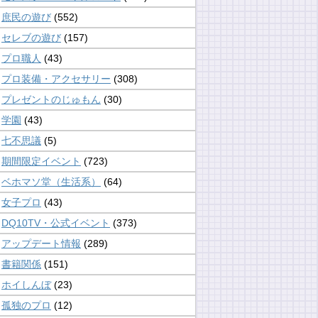
庶民の遊び
(552)
セレブの遊び
(157)
プロ職人
(43)
プロ装備・アクセサリー
(308)
プレゼントのじゅもん
(30)
学園
(43)
七不思議
(5)
期間限定イベント
(723)
ベホマソ堂（生活系）
(64)
女子プロ
(43)
DQ10TV・公式イベント
(373)
アップデート情報
(289)
書籍関係
(151)
ホイしんぼ
(23)
孤独のプロ
(12)