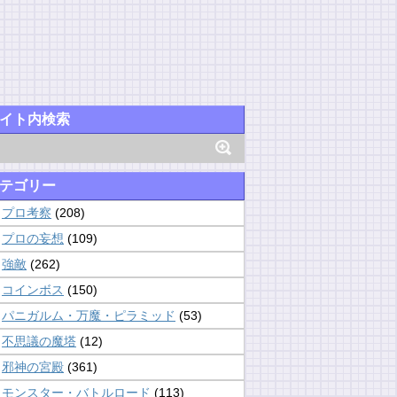
イト内検索
テゴリー
プロ考察
(208)
プロの妄想
(109)
強敵
(262)
コインボス
(150)
パニガルム・万魔・ピラミッド
(53)
不思議の魔塔
(12)
邪神の宮殿
(361)
モンスター・バトルロード
(113)