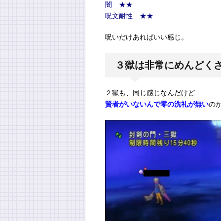
闇 ★★
呪文耐性 ★★
呪いだけあればいい感じ。
３獄は非常にめんどく
２獄も、同じ感じなんだけど
賢者がいないんで零の洗礼が無い
の