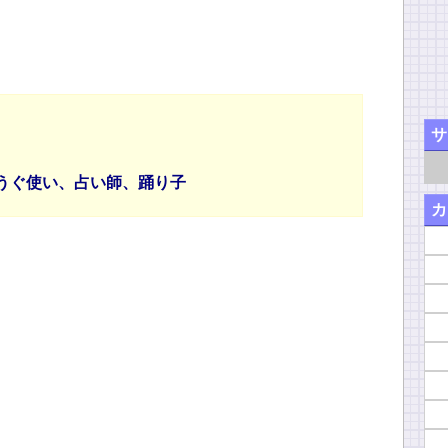
サ
うぐ使い、占い師、踊り子
カ