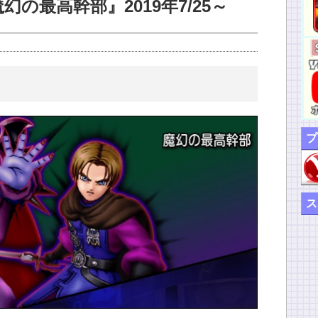
の最高幹部』2019年7/25～
！
プ
ス