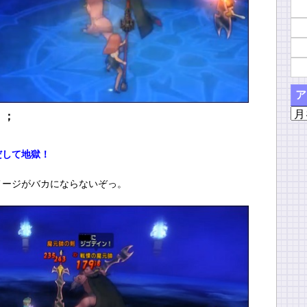
ア
ア
；；
ー
カ
だして地獄！
イ
ブ
メージがバカにならないぞっ。