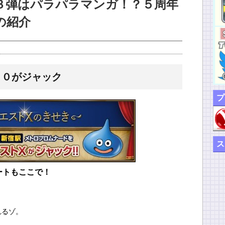
３弾はパラパラマンガ！？５周年
の紹介
１０がジャック
プ
ス
ートもここで！
れるゾ。