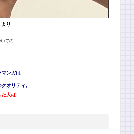
Ｖより
ついての
ラマンガは
のクオリティ。
した人は