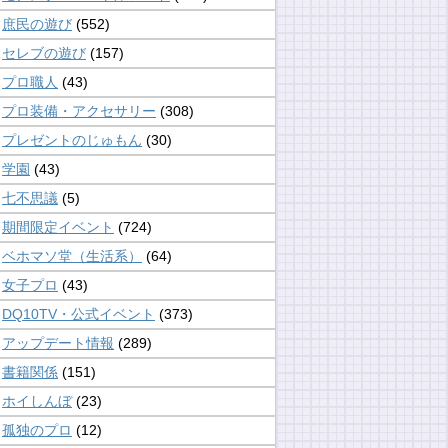
庶民の遊び
(552)
セレブの遊び
(157)
プロ職人
(43)
プロ装備・アクセサリー
(308)
プレゼントのじゅもん
(30)
学園
(43)
七不思議
(5)
期間限定イベント
(724)
ベホマソ堂（生活系）
(64)
女子プロ
(43)
DQ10TV・公式イベント
(373)
アップデート情報
(289)
書籍関係
(151)
ホイしんぼ
(23)
孤独のプロ
(12)