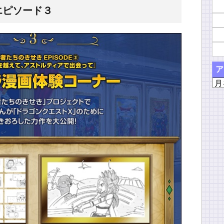
エピソード３
ア
ア
ー
カ
イ
ブ