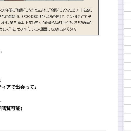
る。
３
ティアで出会って』
ー
ド閲覧可能）