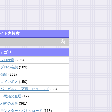
イト内検索
テゴリー
プロ考察
(208)
プロの妄想
(109)
強敵
(262)
コインボス
(150)
パニガルム・万魔・ピラミッド
(53)
不思議の魔塔
(12)
邪神の宮殿
(361)
モンスター・バトルロード
(113)