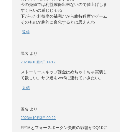
今の売値では利益確保出来ないので値上げしま
すくらいの感じじゃね
下がった利益率の補完だから維持程度でゲーム
そのものが劇的に良化するとは思えんわ
返信
匿名
より:
2023年10月2日 14:17
ストーリースキップ課金はめちゃくちゃ実装し
て欲しい。サブ達をver6に連れていきたい。
返信
匿名
より:
2023年10月3日 00:22
FF16とフォースポークン失敗の影響がDQ10に