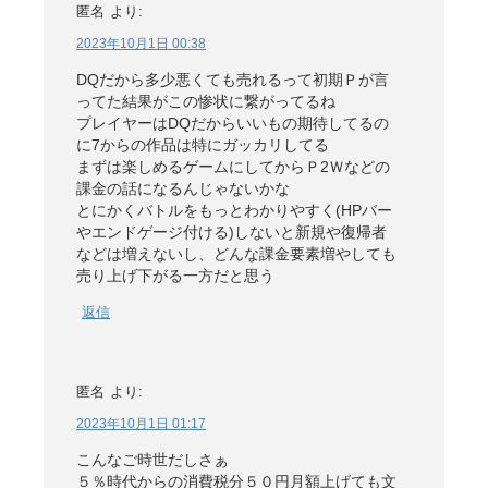
匿名
より:
2023年10月1日 00:38
DQだから多少悪くても売れるって初期Ｐが言
ってた結果がこの惨状に繋がってるね
プレイヤーはDQだからいいもの期待してるの
に7からの作品は特にガッカリしてる
まずは楽しめるゲームにしてからＰ2Ｗなどの
課金の話になるんじゃないかな
とにかくバトルをもっとわかりやすく(HPバー
やエンドゲージ付ける)しないと新規や復帰者
などは増えないし、どんな課金要素増やしても
売り上げ下がる一方だと思う
返信
匿名
より:
2023年10月1日 01:17
こんなご時世だしさぁ
５％時代からの消費税分５０円月額上げても文