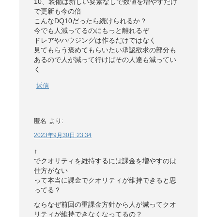
10、装備は新しい要素なしで数値を増やすだけ
で更新も今の倍
こんなDQ10だったら続けられるか？
今でも人減ってるのにもっと離れるぞ
ドレアやハウジングは作るだけではなく
見てもらう褒めてもらいたい承認欲求の部分も
あるので人が減って行けばその人達も減ってい
く
返信
匿名
より:
2023年9月30日 23:34
↑
でクオリティを維持するには課金を増やすのは
仕方がない
って本当に課金でクオリティが維持できると思
ってる？
ならなぜ前回の重課金方針から人が減ってクオ
リティが維持できなくなってるの？