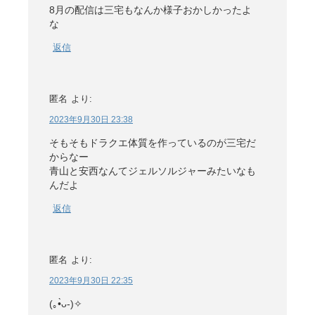
8月の配信は三宅もなんか様子おかしかったよ
な
返信
匿名
より:
2023年9月30日 23:38
そもそもドラクエ体質を作っているのが三宅だ
からなー
青山と安西なんてジェルソルジャーみたいなも
んだよ
返信
匿名
より:
2023年9月30日 22:35
(⁠｡⁠•̀⁠ᴗ⁠-⁠)⁠✧