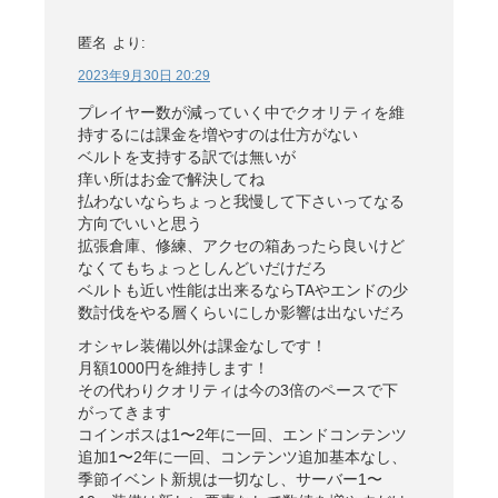
匿名
より:
2023年9月30日 20:29
プレイヤー数が減っていく中でクオリティを維
持するには課金を増やすのは仕方がない
ベルトを支持する訳では無いが
痒い所はお金で解決してね
払わないならちょっと我慢して下さいってなる
方向でいいと思う
拡張倉庫、修練、アクセの箱あったら良いけど
なくてもちょっとしんどいだけだろ
ベルトも近い性能は出来るならTAやエンドの少
数討伐をやる層くらいにしか影響は出ないだろ
オシャレ装備以外は課金なしです！
月額1000円を維持します！
その代わりクオリティは今の3倍のペースで下
がってきます
コインボスは1〜2年に一回、エンドコンテンツ
追加1〜2年に一回、コンテンツ追加基本なし、
季節イベント新規は一切なし、サーバー1〜