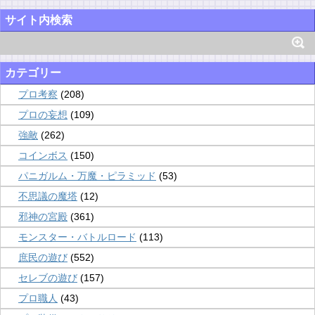
サイト内検索
カテゴリー
プロ考察
(208)
プロの妄想
(109)
強敵
(262)
コインボス
(150)
パニガルム・万魔・ピラミッド
(53)
不思議の魔塔
(12)
邪神の宮殿
(361)
モンスター・バトルロード
(113)
庶民の遊び
(552)
セレブの遊び
(157)
プロ職人
(43)