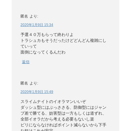
匿名
より:
2020年1月9日 15:34
予選４０万もらって終わりよ
トラシュカもそうだったけどどんどん複雑にし
ていって
面倒になってくるんだわ
返信
匿名
より:
2020年1月9日 15:49
スライムナイトのイオラマンいいぞ
ダッシュ型にはぶっささる、防御型にはジャン
プ差で勝てる、妨害型は一方もしくは道ずれ、
全部イオラだから考える必要もないし楽
ビリにならなければポイント減らないから下手
な奴はこれが安定