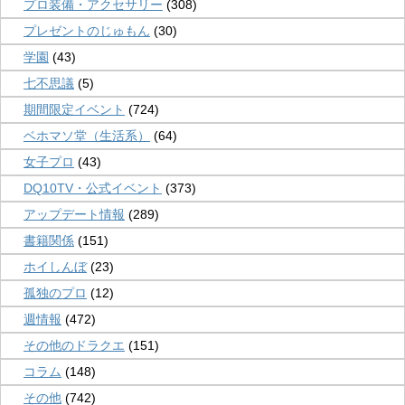
プロ装備・アクセサリー
(308)
プレゼントのじゅもん
(30)
学園
(43)
七不思議
(5)
期間限定イベント
(724)
ベホマソ堂（生活系）
(64)
女子プロ
(43)
DQ10TV・公式イベント
(373)
アップデート情報
(289)
書籍関係
(151)
ホイしんぼ
(23)
孤独のプロ
(12)
週情報
(472)
その他のドラクエ
(151)
コラム
(148)
その他
(742)