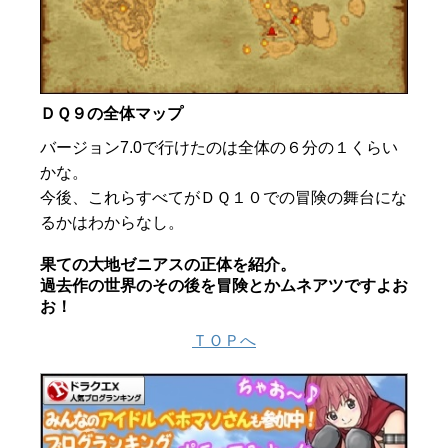
ＤＱ９の全体マップ
バージョン7.0で行けたのは全体の６分の１くらい
かな。
今後、これらすべてがＤＱ１０での冒険の舞台にな
るかはわからなし。
果ての大地ゼニアスの正体を紹介。
過去作の世界のその後を冒険とかムネアツですよお
お！
ＴＯＰへ