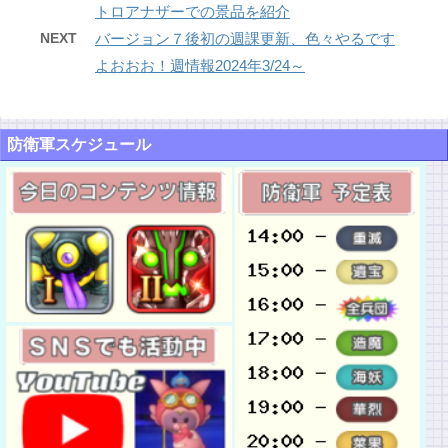
トロアナザーでの景品を紹介
NEXT
バージョン７後初の週課更新、色々やるです
よおおお！週情報2024年3/24～
防衛軍スケジュール