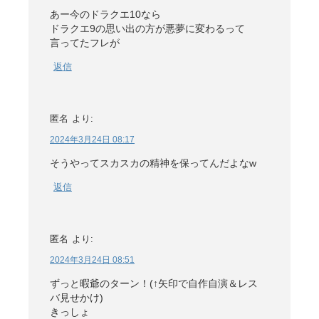
あー今のドラクエ10なら
ドラクエ9の思い出の方が悪夢に変わるって
言ってたフレが
返信
匿名
より:
2024年3月24日 08:17
そうやってスカスカの精神を保ってんだよなw
返信
匿名
より:
2024年3月24日 08:51
ずっと暇爺のターン！(↑矢印で自作自演＆レス
バ見せかけ)
きっしょ