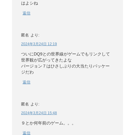
はよシね
返信
匿名
より:
2024年3月24日 12:19
ついにDQ9との世界線がゲームでもリンクして
世界観が広がってきたよな
バージョン７はひさしぶりの大当たりパッケー
ジだわ
返信
匿名
より:
2024年3月24日 15:48
９とか何年前のゲーム。。。
返信