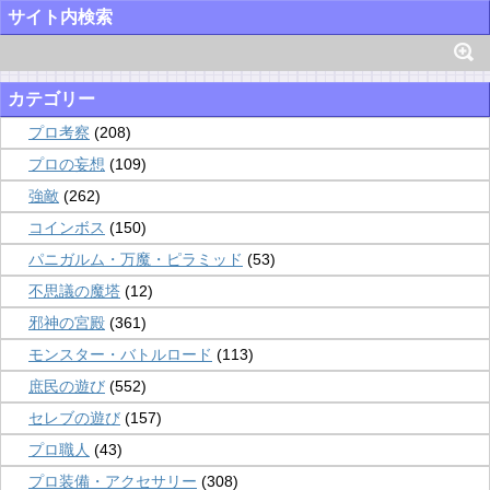
サイト内検索
カテゴリー
プロ考察
(208)
プロの妄想
(109)
強敵
(262)
コインボス
(150)
パニガルム・万魔・ピラミッド
(53)
不思議の魔塔
(12)
邪神の宮殿
(361)
モンスター・バトルロード
(113)
庶民の遊び
(552)
セレブの遊び
(157)
プロ職人
(43)
プロ装備・アクセサリー
(308)